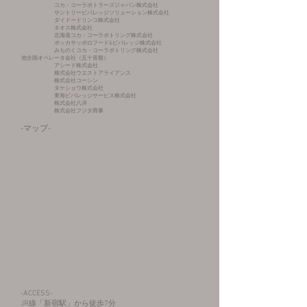
コカ・コーラボトラーズジャパン株式会社
サントリービバレッジソリューション株式会社
ダイドードリンコ株式会社
ネオス株式会社
北海道コカ・コーラボトリング株式会社
ポッカサッポロフード&ビバレッジ株式会社
みちのくコカ・コーラボトリング株式会社
他全国オペレータ会社（五十音順）
アシード株式会社
​ 株式会社ウエストアライアンス
株式会社コーシン
​ タケショウ株式会社
東海ビバレッジサービス株式会社
株式会社八洋
​ 株式会社フジタ商事
​-マップ-
-ACCESS-
​JR線「新宿駅」から徒歩7分