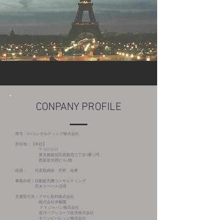
CONPANY PROFILE
商号：KHコンサルティング株式会社
所在地：【本社】
〒160-0023
東京都新宿区西新宿三丁目3番13号
西新宿水間ビル6階
役員：
代表取締役 丹野 祐希
事業内容：自動販売機コンサルティング
空きスペース活用
主要取引先：​アサヒ飲料株式会社
株式会社伊藤園
ＦＶジャパン株式会社
​ 香川ペプシコーラ販売株式会社
キリンビバレッジ株式会社